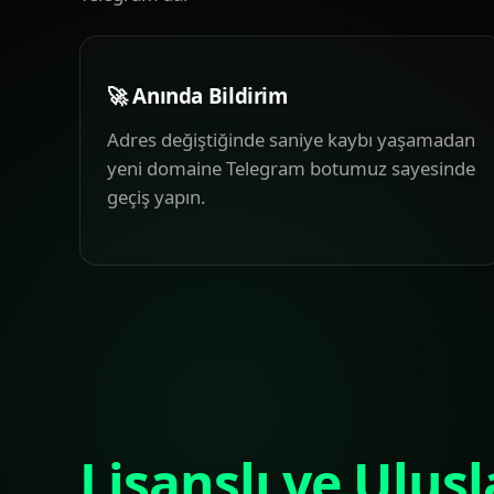
🚀 Anında Bildirim
Adres değiştiğinde saniye kaybı yaşamadan
yeni domaine Telegram botumuz sayesinde
geçiş yapın.
Lisanslı ve Ulus