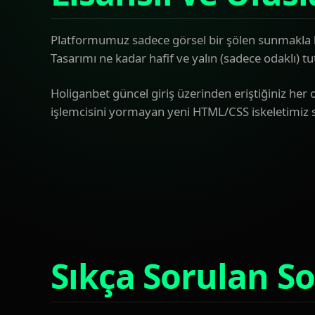
Platformumuz sadece görsel bir şölen sunmakla ka
Tasarımı ne kadar hafif ve yalın (sadece odaklı) tu
Holiganbet güncel giriş üzerinden eriştiğiniz her 
işlemcisini yormayan yeni HTML/CSS iskeletimiz sa
Sıkça Sorulan So