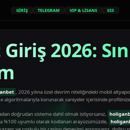
GIRIŞ
TELEGRAM
VIP & LISANS
SSS
Giriş 2026: Sın
im
ganbet
, 2026 yılına özel devrim niteliğindeki mobil altyapıs
me algoritmalarıyla korunarak saniyeler içerisinde profiliniz
dan doğrudan sisteme dahil olmak istiyorsanız,
holigan
ihazlara %100 uyumlu olarak kodlanan arayüzümüzde,
holigan
 kazanç ve coşkulu bir casino deneyimi arıyorsanız, doğru n