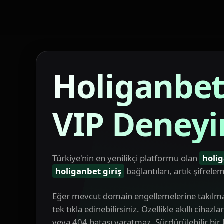
Holiganbet 
VIP Deney
Türkiye'nin en yenilikçi platformu olan
holi
holiganbet giriş
bağlantıları, artık şifrele
Eğer mevcut domain engellemelerine takılma
tek tıkla edinebilirsiniz. Özellikle akıllı c
veya 404 hatası yaratmaz. Sürdürülebilir bir