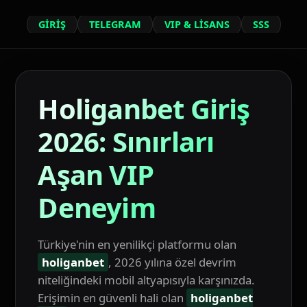
GIRIŞ
TELEGRAM
VIP & LISANS
SSS
Holiganbet Giriş
2026: Sınırları
Aşan VIP
Deneyim
Türkiye'nin en yenilikçi platformu olan
holiganbet
, 2026 yılına özel devrim
niteliğindeki mobil altyapısıyla karşınızda.
Erişimin en güvenli hali olan
holiganbet