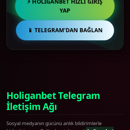
⚡ HOLIGANBET HIZLI GIRIŞ
YAP
📱 TELEGRAM'DAN BAĞLAN
Holiganbet Telegram
İletişim Ağı
Sosyal medyanın gücünü anlık bildirimlerle