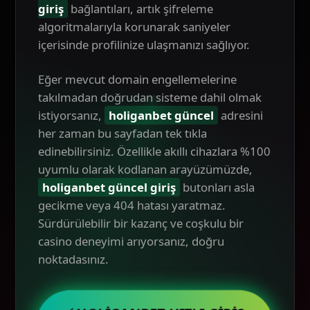
giriş
bağlantıları, artık şifreleme
algoritmalarıyla korunarak saniyeler
içerisinde profilinize ulaşmanızı sağlıyor.
Eğer mevcut domain engellemelerine
takılmadan doğrudan sisteme dahil olmak
istiyorsanız,
holiganbet güncel
adresini
her zaman bu sayfadan tek tıkla
edinebilirsiniz. Özellikle akıllı cihazlara %100
uyumlu olarak kodlanan arayüzümüzde,
holiganbet güncel giriş
butonları asla
gecikme veya 404 hatası yaratmaz.
Sürdürülebilir bir kazanç ve coşkulu bir
casino deneyimi arıyorsanız, doğru
noktadasınız.