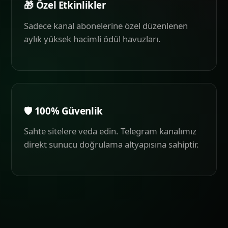
🎁 Özel Etkinlikler
Sadece kanal abonelerine özel düzenlenen
aylık yüksek hacimli ödül havuzları.
🛡️ 100% Güvenlik
Sahte sitelere veda edin. Telegram kanalımız
direkt sunucu doğrulama altyapısına sahiptir.