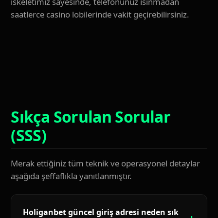
iskeletimiz sayesinde, telefonunuz ısınmadan
saatlerce casino lobilerinde vakit geçirebilirsiniz.
Sıkça Sorulan Sorular
(SSS)
Merak ettiğiniz tüm teknik ve operasyonel detaylar
aşağıda şeffaflıkla yanıtlanmıştır.
Holiganbet güncel giriş adresi neden sık