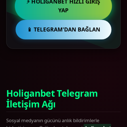
⚡ HOLIGANBET HIZLI GIRIŞ
YAP
📱 TELEGRAM'DAN BAĞLAN
Holiganbet Telegram
İletişim Ağı
Sosyal medyanın gücünü anlık bildirimlerle