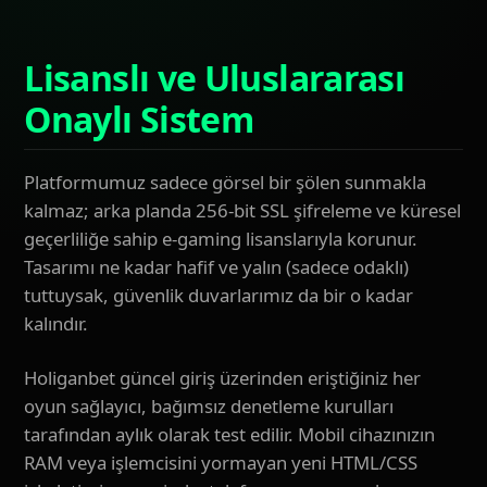
Lisanslı ve Uluslararası
Onaylı Sistem
Platformumuz sadece görsel bir şölen sunmakla
kalmaz; arka planda 256-bit SSL şifreleme ve küresel
geçerliliğe sahip e-gaming lisanslarıyla korunur.
Tasarımı ne kadar hafif ve yalın (sadece odaklı)
tuttuysak, güvenlik duvarlarımız da bir o kadar
kalındır.
Holiganbet güncel giriş üzerinden eriştiğiniz her
oyun sağlayıcı, bağımsız denetleme kurulları
tarafından aylık olarak test edilir. Mobil cihazınızın
RAM veya işlemcisini yormayan yeni HTML/CSS