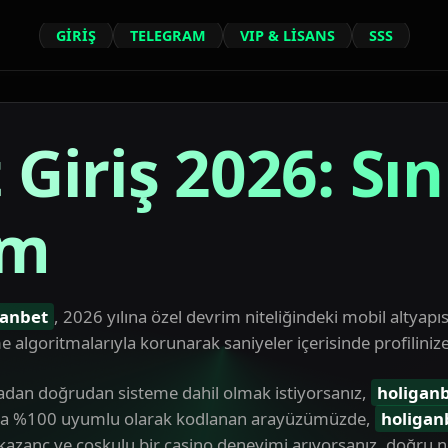
GIRIŞ
TELEGRAM
VIP & LISANS
SSS
Giriş 2026: Sın
im
ganbet
, 2026 yılına özel devrim niteliğindeki mobil altyapıs
me algoritmalarıyla korunarak saniyeler içerisinde profiliniz
dan doğrudan sisteme dahil olmak istiyorsanız,
holigan
ihazlara %100 uyumlu olarak kodlanan arayüzümüzde,
holigan
 kazanç ve coşkulu bir casino deneyimi arıyorsanız, doğru n