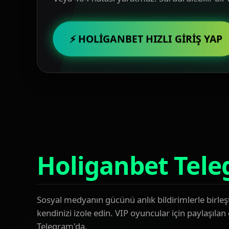
⚡ HOLIGANBET HIZLI GIRIŞ YAP
Holiganbet Tele
Sosyal medyanın gücünü anlık bildirimlerle birleşt
kendinizi izole edin. VIP oyuncular için paylaşıla
Telegram'da.