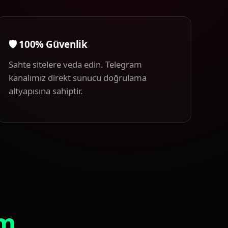
🛡️ 100% Güvenlik
Sahte sitelere veda edin. Telegram
kanalımız direkt sunucu doğrulama
altyapısına sahiptir.
em