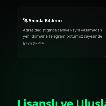
🚀 Anında Bildirim
Adres değiştiğinde saniye kaybı yaşamadan
yeni domaine Telegram botumuz sayesinde
geçiş yapın.
Lisanslı ve Ulus