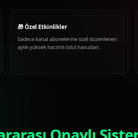
🎁 Özel Etkinlikler
Sadece kanal abonelerine özel düzenlenen
aylık yüksek hacimli ödül havuzları.
lararası Onaylı Sist