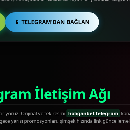
📱 TELEGRAM'DAN BAĞLAN
gram İletişim Ağı
iriyoruz. Orijinal ve tek resmi
holiganbet telegram
kana
n gece yarısı promosyonları, şimşek hızında link güncellemele