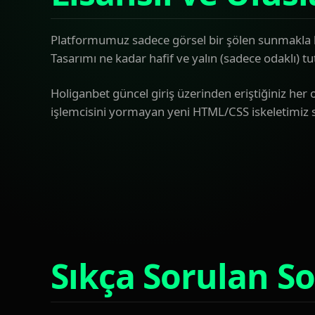
Platformumuz sadece görsel bir şölen sunmakla ka
Tasarımı ne kadar hafif ve yalın (sadece odaklı) tu
Holiganbet güncel giriş üzerinden eriştiğiniz her 
işlemcisini yormayan yeni HTML/CSS iskeletimiz sa
Sıkça Sorulan So