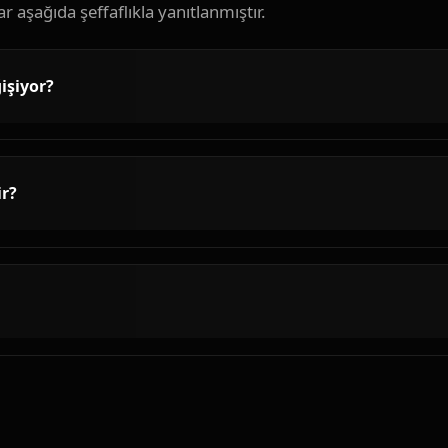
 aşağıda şeffaflıkla yanıtlanmıştır.
işiyor?
eleri nedeniyle Holiganbet giriş linkleri üyelerin kesintis
sı bu geçişleri saniyeler içinde tamamlar.
ir?
adresi sitemizdeki butonlar aracılığıyla erişebileceğiniz b
sistem tarafından otomatik atanır. Özel müşteri temsilcisi ve