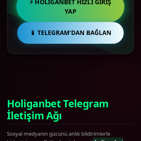
⚡ HOLIGANBET HIZLI GIRIŞ
YAP
📱 TELEGRAM'DAN BAĞLAN
Holiganbet Telegram
İletişim Ağı
Sosyal medyanın gücünü anlık bildirimlerle