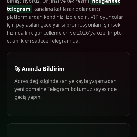
birleştiriyoruz. Orijinal ve tek resmi
holiganbet
telegram
kanalına katılarak dolandırıcı
platformlardan kendinizi izole edin. VIP oyuncular
için paylaşılan gece yarısı promosyonları, şimşek
hızında link güncellemeleri ve 2026'ya özel kripto
etkinlikleri sadece Telegram'da.
🚀 Anında Bildirim
Adres değiştiğinde saniye kaybı yaşamadan
yeni domaine Telegram botumuz sayesinde
geçiş yapın.