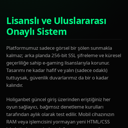
Lisanslı ve Uluslararası
Onaylı Sistem
Platformumuz sadece görsel bir şölen sunmakla
kalmaz; arka planda 256-bit SSL şifreleme ve küresel
geçerliliğe sahip e-gaming lisanslarıyla korunur.
Tasarımı ne kadar hafif ve yalın (sadece odaklı)
tuttuysak, güvenlik duvarlarımız da bir o kadar
kalındır.
Holiganbet güncel giriş üzerinden eriştiğiniz her
oyun sağlayıcı, bağımsız denetleme kurulları
tarafından aylık olarak test edilir. Mobil cihazınızın
RAM veya işlemcisini yormayan yeni HTML/CSS