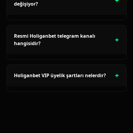
değişiyor?
Ülkemizdeki regülasyonlar ve altyapı
güncellemeleri nedeniyle Holiganbet giriş
Resmi Holiganbet telegram kanalı
linkleri üyelerin kesintisiz hizmet alabilmesi
hangisidir?
adına domain güncellemelerine gitmektedir.
2026 yılı altyapısı bu geçişleri saniyeler içinde
tamamlar.
Platformumuzun tek yetkili ve onaylı
telegram adresi sitemizdeki butonlar
Holiganbet VIP üyelik şartları nelerdir?
aracılığıyla erişebileceğiniz bağlantıdır.
Holiganbet telegram üzerinden özel etkinlikler
ve anlık domain duyuruları yapılır.
VIP statüsü, oyuncunun aylık aktivitesine göre
sistem tarafından otomatik atanır. Özel
müşteri temsilcisi ve esnek limitler için
hesabınızı aktif kullanmanız yeterlidir.