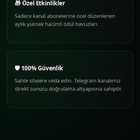
🎁 Özel Etkinlikler
Sadece kanal abonelerine özel düzenlenen
aylık yüksek hacimli ödül havuzları.
🛡️ 100% Güvenlik
Sahte sitelere veda edin. Telegram kanalımız
direkt sunucu doğrulama altyapısına sahiptir.