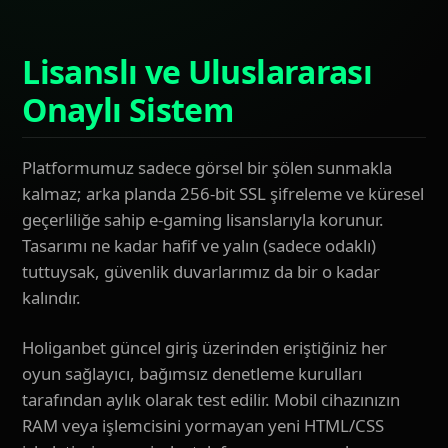
Lisanslı ve Uluslararası
Onaylı Sistem
Platformumuz sadece görsel bir şölen sunmakla
kalmaz; arka planda 256-bit SSL şifreleme ve küresel
geçerliliğe sahip e-gaming lisanslarıyla korunur.
Tasarımı ne kadar hafif ve yalın (sadece odaklı)
tuttuysak, güvenlik duvarlarımız da bir o kadar
kalındır.
Holiganbet güncel giriş üzerinden eriştiğiniz her
oyun sağlayıcı, bağımsız denetleme kurulları
tarafından aylık olarak test edilir. Mobil cihazınızın
RAM veya işlemcisini yormayan yeni HTML/CSS