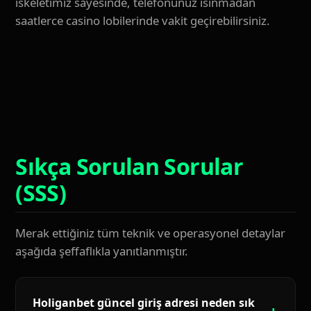
iskeletimiz sayesinde, telefonunuz ısınmadan
saatlerce casino lobilerinde vakit geçirebilirsiniz.
Sıkça Sorulan Sorular
(SSS)
Merak ettiğiniz tüm teknik ve operasyonel detaylar
aşağıda şeffaflıkla yanıtlanmıştır.
Holiganbet güncel giriş adresi neden sık