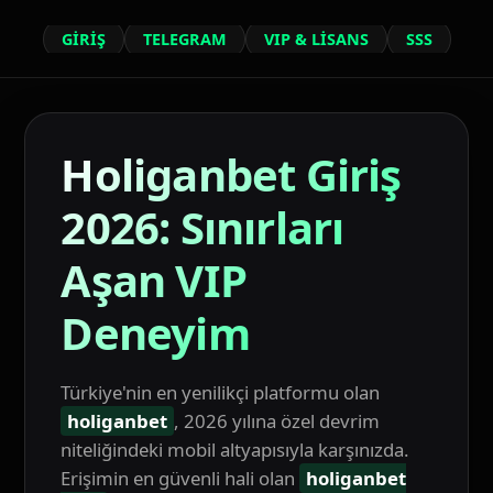
GIRIŞ
TELEGRAM
VIP & LISANS
SSS
Holiganbet Giriş
2026: Sınırları
Aşan VIP
Deneyim
Türkiye'nin en yenilikçi platformu olan
holiganbet
, 2026 yılına özel devrim
niteliğindeki mobil altyapısıyla karşınızda.
Erişimin en güvenli hali olan
holiganbet