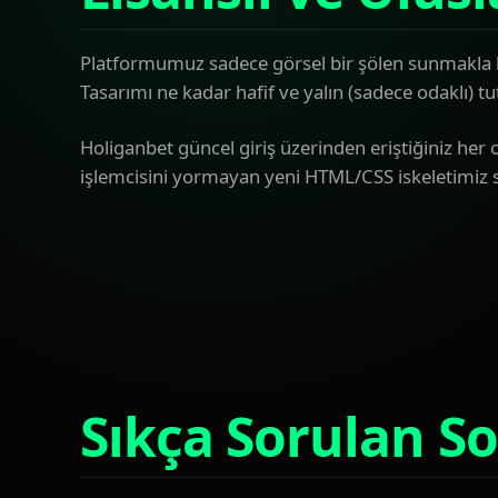
Platformumuz sadece görsel bir şölen sunmakla ka
Tasarımı ne kadar hafif ve yalın (sadece odaklı) tu
Holiganbet güncel giriş üzerinden eriştiğiniz her 
işlemcisini yormayan yeni HTML/CSS iskeletimiz sa
Sıkça Sorulan So