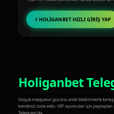
⚡ HOLIGANBET HIZLI GIRIŞ YAP
Holiganbet Tele
Sosyal medyanın gücünü anlık bildirimlerle birleşt
kendinizi izole edin. VIP oyuncular için paylaşıla
Telegram'da.