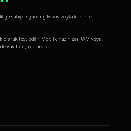
liğe sahip e-gaming lisanslarıyla korunur.
 olarak test edilir. Mobil cihazınızın RAM veya
 vakit geçirebilirsiniz.