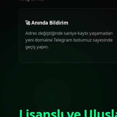
🚀 Anında Bildirim
Adres değiştiğinde saniye kaybı yaşamadan
yeni domaine Telegram botumuz sayesinde
geçiş yapın.
Lisanslı ve Ulus