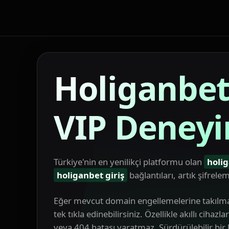
Holiganbet 
VIP Deney
Türkiye'nin en yenilikçi platformu olan
holi
holiganbet giriş
bağlantıları, artık şifrele
Eğer mevcut domain engellemelerine takılma
tek tıkla edinebilirsiniz. Özellikle akıllı c
veya 404 hatası yaratmaz. Sürdürülebilir bir