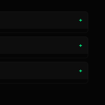
iz hizmet alabilmesi adına domain
ağlantıdır. Holiganbet telegram üzerinden özel
 esnek limitler için hesabınızı aktif