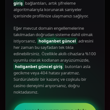
giriş
bağlantıları, artık şifreleme
algoritmalarıyla korunarak saniyeler
içerisinde profilinize ulaşmanızı sağlıyor.
Eğer mevcut domain engellemelerine
takılmadan doğrudan sisteme dahil olmak
istiyorsanız,
holiganbet güncel
adresini
her zaman bu sayfadan tek tıkla
edinebilirsiniz. Özellikle akıllı cihazlara %100
uyumlu olarak kodlanan arayüzümüzde,
holiganbet güncel giriş
butonları asla
gecikme veya 404 hatası yaratmaz.
Sürdürülebilir bir kazanç ve coşkulu bir
casino deneyimi arıyorsanız, doğru
noktadasınız.