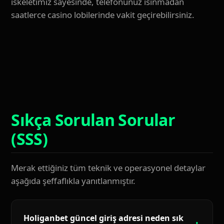
iskeletimiz sayesinde, telefonunuz ısınmadan
saatlerce casino lobilerinde vakit geçirebilirsiniz.
Sıkça Sorulan Sorular
(SSS)
Merak ettiğiniz tüm teknik ve operasyonel detaylar
aşağıda şeffaflıkla yanıtlanmıştır.
Holiganbet güncel giriş adresi neden sık