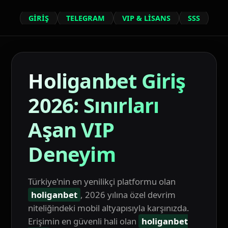
GIRIŞ
TELEGRAM
VIP & LISANS
SSS
Holiganbet Giriş
2026: Sınırları
Aşan VIP
Deneyim
Türkiye'nin en yenilikçi platformu olan
holiganbet
, 2026 yılına özel devrim
niteliğindeki mobil altyapısıyla karşınızda.
Erişimin en güvenli hali olan
holiganbet