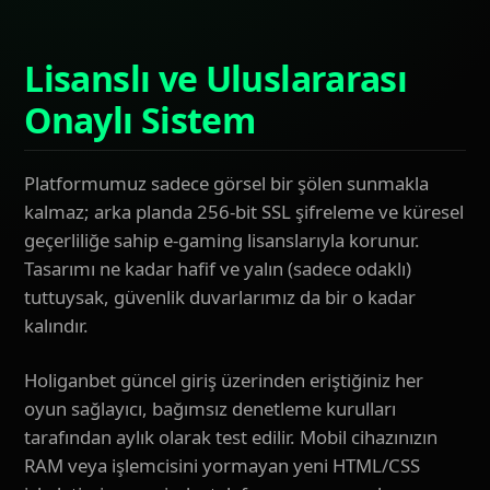
Lisanslı ve Uluslararası
Onaylı Sistem
Platformumuz sadece görsel bir şölen sunmakla
kalmaz; arka planda 256-bit SSL şifreleme ve küresel
geçerliliğe sahip e-gaming lisanslarıyla korunur.
Tasarımı ne kadar hafif ve yalın (sadece odaklı)
tuttuysak, güvenlik duvarlarımız da bir o kadar
kalındır.
Holiganbet güncel giriş üzerinden eriştiğiniz her
oyun sağlayıcı, bağımsız denetleme kurulları
tarafından aylık olarak test edilir. Mobil cihazınızın
RAM veya işlemcisini yormayan yeni HTML/CSS