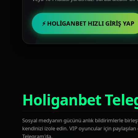
⚡ HOLIGANBET HIZLI GIRIŞ YAP
Holiganbet Tele
Sosyal medyanın gücünü anlık bildirimlerle birleşt
kendinizi izole edin. VIP oyuncular için paylaşıla
Telegram'da.