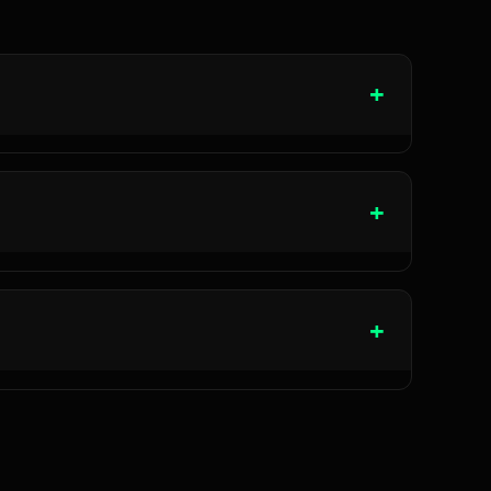
iz hizmet alabilmesi adına domain
ağlantıdır. Holiganbet telegram üzerinden özel
 esnek limitler için hesabınızı aktif