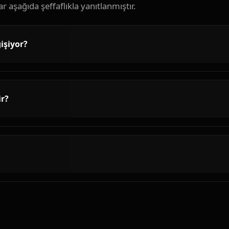
 aşağıda şeffaflıkla yanıtlanmıştır.
işiyor?
eleri nedeniyle Holiganbet giriş linkleri üyelerin kesintis
sı bu geçişleri saniyeler içinde tamamlar.
ir?
adresi sitemizdeki butonlar aracılığıyla erişebileceğiniz b
sistem tarafından otomatik atanır. Özel müşteri temsilcisi ve