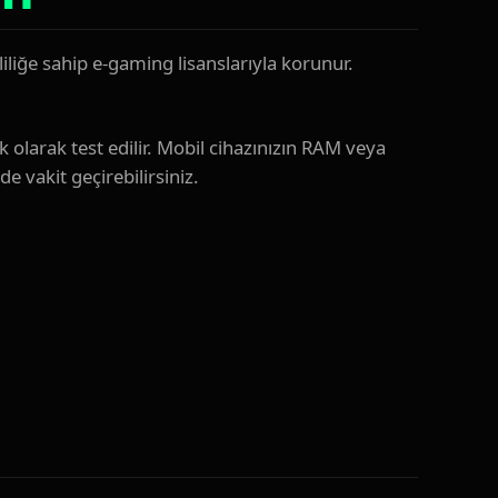
liğe sahip e-gaming lisanslarıyla korunur.
 olarak test edilir. Mobil cihazınızın RAM veya
 vakit geçirebilirsiniz.