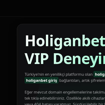
Holiganbet 
VIP Deney
Türkiye'nin en yenilikçi platformu olan
holi
holiganbet giriş
bağlantıları, artık şifrele
Eğer mevcut domain engellemelerine takılma
tek tıkla edinebilirsiniz. Özellikle akıllı c
veya 404 hatası yaratmaz. Sürdürülebilir bir