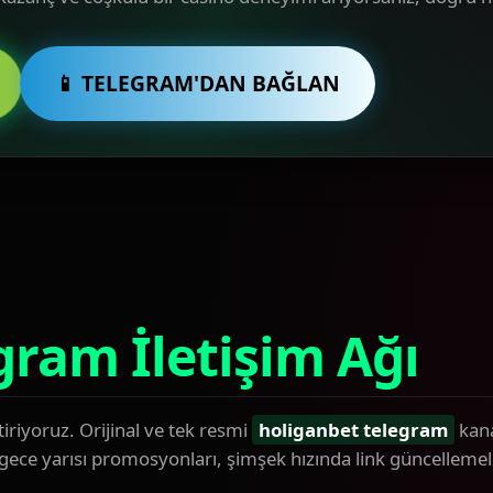
📱 TELEGRAM'DAN BAĞLAN
gram İletişim Ağı
iriyoruz. Orijinal ve tek resmi
holiganbet telegram
kana
n gece yarısı promosyonları, şimşek hızında link güncellemele