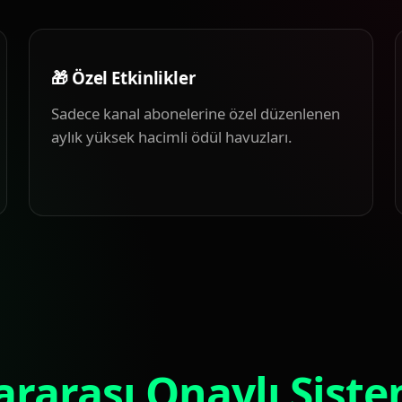
🎁 Özel Etkinlikler
Sadece kanal abonelerine özel düzenlenen
aylık yüksek hacimli ödül havuzları.
lararası Onaylı Sist