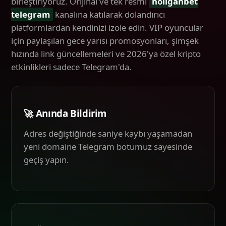
birleştiriyoruz. Orijinal ve tek resmi
holiganbet
telegram
kanalına katılarak dolandırıcı
platformlardan kendinizi izole edin. VIP oyuncular
için paylaşılan gece yarısı promosyonları, şimşek
hızında link güncellemeleri ve 2026'ya özel kripto
etkinlikleri sadece Telegram'da.
🚀 Anında Bildirim
Adres değiştiğinde saniye kaybı yaşamadan
yeni domaine Telegram botumuz sayesinde
geçiş yapın.