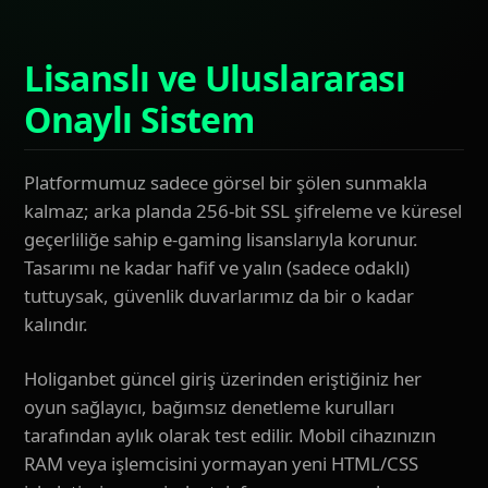
Lisanslı ve Uluslararası
Onaylı Sistem
Platformumuz sadece görsel bir şölen sunmakla
kalmaz; arka planda 256-bit SSL şifreleme ve küresel
geçerliliğe sahip e-gaming lisanslarıyla korunur.
Tasarımı ne kadar hafif ve yalın (sadece odaklı)
tuttuysak, güvenlik duvarlarımız da bir o kadar
kalındır.
Holiganbet güncel giriş üzerinden eriştiğiniz her
oyun sağlayıcı, bağımsız denetleme kurulları
tarafından aylık olarak test edilir. Mobil cihazınızın
RAM veya işlemcisini yormayan yeni HTML/CSS