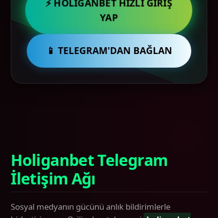
⚡ HOLIGANBET HIZLI GIRIŞ
YAP
📱 TELEGRAM'DAN BAĞLAN
Holiganbet Telegram
İletişim Ağı
Sosyal medyanın gücünü anlık bildirimlerle