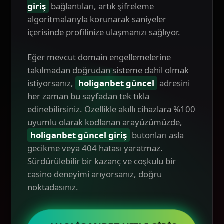
giriş
bağlantıları, artık şifreleme
algoritmalarıyla korunarak saniyeler
içerisinde profilinize ulaşmanızı sağlıyor.
Eğer mevcut domain engellemelerine
takılmadan doğrudan sisteme dahil olmak
istiyorsanız,
holiganbet güncel
adresini
her zaman bu sayfadan tek tıkla
edinebilirsiniz. Özellikle akıllı cihazlara %100
uyumlu olarak kodlanan arayüzümüzde,
holiganbet güncel giriş
butonları asla
gecikme veya 404 hatası yaratmaz.
Sürdürülebilir bir kazanç ve coşkulu bir
casino deneyimi arıyorsanız, doğru
noktadasınız.