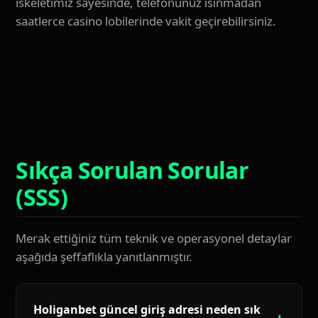
iskeletimiz sayesinde, telefonunuz ısınmadan
saatlerce casino lobilerinde vakit geçirebilirsiniz.
Sıkça Sorulan Sorular
(SSS)
Merak ettiğiniz tüm teknik ve operasyonel detaylar
aşağıda şeffaflıkla yanıtlanmıştır.
Holiganbet güncel giriş adresi neden sık