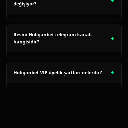
değişiyor?
Ülkemizdeki regülasyonlar ve altyapı
güncellemeleri nedeniyle Holiganbet giriş
Resmi Holiganbet telegram kanalı
linkleri üyelerin kesintisiz hizmet alabilmesi
hangisidir?
adına domain güncellemelerine gitmektedir.
2026 yılı altyapısı bu geçişleri saniyeler içinde
tamamlar.
Platformumuzun tek yetkili ve onaylı
telegram adresi sitemizdeki butonlar
Holiganbet VIP üyelik şartları nelerdir?
aracılığıyla erişebileceğiniz bağlantıdır.
Holiganbet telegram üzerinden özel etkinlikler
ve anlık domain duyuruları yapılır.
VIP statüsü, oyuncunun aylık aktivitesine göre
sistem tarafından otomatik atanır. Özel
müşteri temsilcisi ve esnek limitler için
hesabınızı aktif kullanmanız yeterlidir.