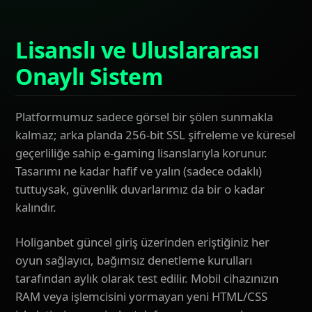
Lisanslı ve Uluslararası
Onaylı Sistem
Platformumuz sadece görsel bir şölen sunmakla
kalmaz; arka planda 256-bit SSL şifreleme ve küresel
geçerliliğe sahip e-gaming lisanslarıyla korunur.
Tasarımı ne kadar hafif ve yalın (sadece odaklı)
tuttuysak, güvenlik duvarlarımız da bir o kadar
kalındır.
Holiganbet güncel giriş üzerinden eriştiğiniz her
oyun sağlayıcı, bağımsız denetleme kurulları
tarafından aylık olarak test edilir. Mobil cihazınızın
RAM veya işlemcisini yormayan yeni HTML/CSS