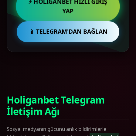
⚡ HOLIGANBET HIZLI GIRIŞ
YAP
📱 TELEGRAM'DAN BAĞLAN
Holiganbet Telegram
İletişim Ağı
Sosyal medyanın gücünü anlık bildirimlerle