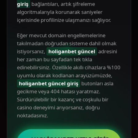
giriş
bağlantıları, artık şifreleme
algoritmalarıyla korunarak saniyeler
içerisinde profilinize ulaşmanızı sağlıyor.
Eğer mevcut domain engellemelerine
takılmadan doğrudan sisteme dahil olmak
istiyorsanız,
holiganbet güncel
adresini
her zaman bu sayfadan tek tıkla
edinebilirsiniz. Özellikle akıllı cihazlara %100
uyumlu olarak kodlanan arayüzümüzde,
holiganbet güncel giriş
butonları asla
gecikme veya 404 hatası yaratmaz.
Sürdürülebilir bir kazanç ve coşkulu bir
casino deneyimi arıyorsanız, doğru
noktadasınız.