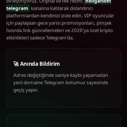
birleştiriyoruz. Orijinal ve tek resmi
holiganbet
telegram
kanalına katılarak dolandırıcı
platformlardan kendinizi izole edin. VIP oyuncular
için paylaşılan gece yarısı promosyonları, şimşek
hızında link güncellemeleri ve 2026'ya özel kripto
etkinlikleri sadece Telegram'da.
🚀 Anında Bildirim
Adres değiştiğinde saniye kaybı yaşamadan
yeni domaine Telegram botumuz sayesinde
geçiş yapın.