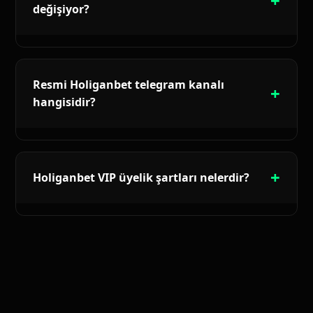
değişiyor?
Ülkemizdeki regülasyonlar ve altyapı
güncellemeleri nedeniyle Holiganbet giriş
Resmi Holiganbet telegram kanalı
linkleri üyelerin kesintisiz hizmet alabilmesi
hangisidir?
adına domain güncellemelerine gitmektedir.
2026 yılı altyapısı bu geçişleri saniyeler içinde
tamamlar.
Platformumuzun tek yetkili ve onaylı
telegram adresi sitemizdeki butonlar
Holiganbet VIP üyelik şartları nelerdir?
aracılığıyla erişebileceğiniz bağlantıdır.
Holiganbet telegram üzerinden özel etkinlikler
ve anlık domain duyuruları yapılır.
VIP statüsü, oyuncunun aylık aktivitesine göre
sistem tarafından otomatik atanır. Özel
müşteri temsilcisi ve esnek limitler için
hesabınızı aktif kullanmanız yeterlidir.