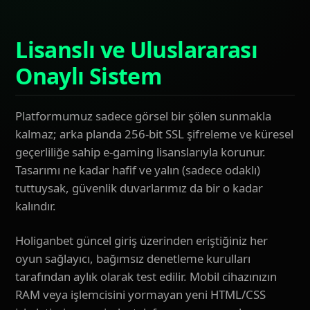
Lisanslı ve Uluslararası
Onaylı Sistem
Platformumuz sadece görsel bir şölen sunmakla
kalmaz; arka planda 256-bit SSL şifreleme ve küresel
geçerliliğe sahip e-gaming lisanslarıyla korunur.
Tasarımı ne kadar hafif ve yalın (sadece odaklı)
tuttuysak, güvenlik duvarlarımız da bir o kadar
kalındır.
Holiganbet güncel giriş üzerinden eriştiğiniz her
oyun sağlayıcı, bağımsız denetleme kurulları
tarafından aylık olarak test edilir. Mobil cihazınızın
RAM veya işlemcisini yormayan yeni HTML/CSS