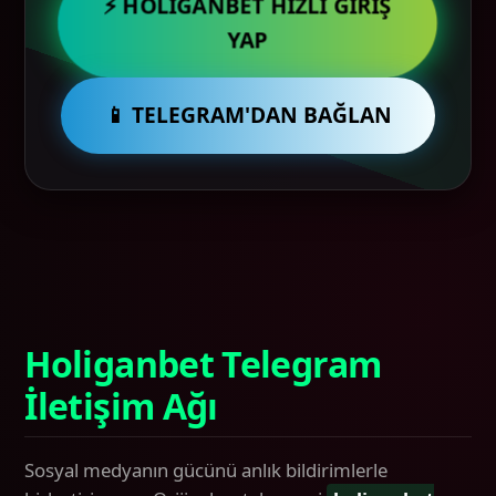
⚡ HOLIGANBET HIZLI GIRIŞ
YAP
📱 TELEGRAM'DAN BAĞLAN
Holiganbet Telegram
İletişim Ağı
Sosyal medyanın gücünü anlık bildirimlerle