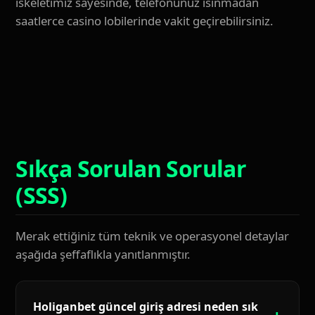
iskeletimiz sayesinde, telefonunuz ısınmadan
saatlerce casino lobilerinde vakit geçirebilirsiniz.
Sıkça Sorulan Sorular
(SSS)
Merak ettiğiniz tüm teknik ve operasyonel detaylar
aşağıda şeffaflıkla yanıtlanmıştır.
Holiganbet güncel giriş adresi neden sık