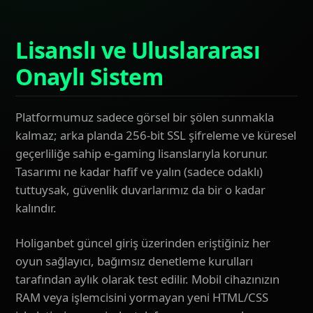
Lisanslı ve Uluslararası
Onaylı Sistem
Platformumuz sadece görsel bir şölen sunmakla
kalmaz; arka planda 256-bit SSL şifreleme ve küresel
geçerliliğe sahip e-gaming lisanslarıyla korunur.
Tasarımı ne kadar hafif ve yalın (sadece odaklı)
tuttuysak, güvenlik duvarlarımız da bir o kadar
kalındır.
Holiganbet güncel giriş üzerinden eriştiğiniz her
oyun sağlayıcı, bağımsız denetleme kurulları
tarafından aylık olarak test edilir. Mobil cihazınızın
RAM veya işlemcisini yormayan yeni HTML/CSS