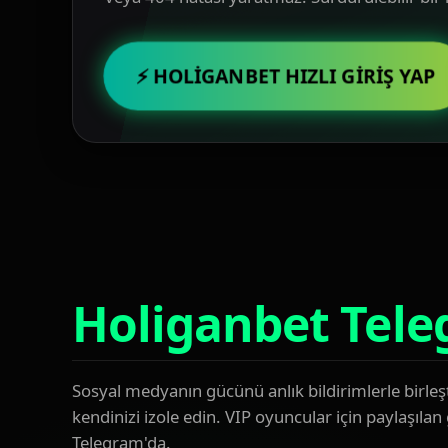
⚡ HOLIGANBET HIZLI GIRIŞ YAP
Holiganbet Tele
Sosyal medyanın gücünü anlık bildirimlerle birleşt
kendinizi izole edin. VIP oyuncular için paylaşıla
Telegram'da.