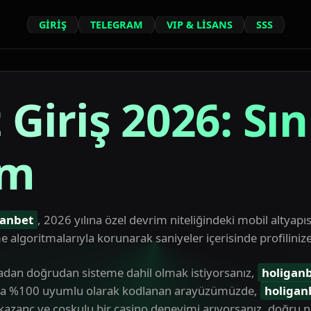
GIRIŞ
TELEGRAM
VIP & LISANS
SSS
Giriş 2026: Sın
im
ganbet
, 2026 yılına özel devrim niteliğindeki mobil altyapıs
me algoritmalarıyla korunarak saniyeler içerisinde profiliniz
dan doğrudan sisteme dahil olmak istiyorsanız,
holigan
ihazlara %100 uyumlu olarak kodlanan arayüzümüzde,
holigan
 kazanç ve coşkulu bir casino deneyimi arıyorsanız, doğru n