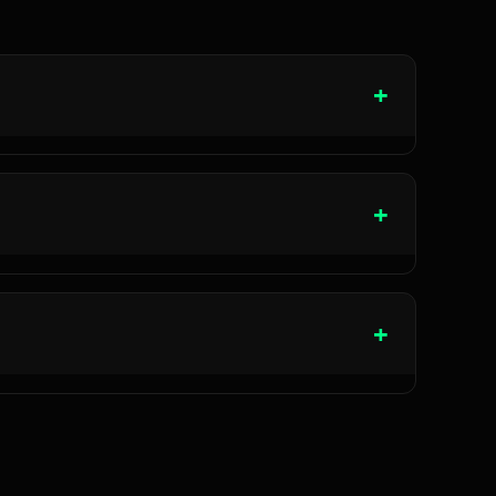
iz hizmet alabilmesi adına domain
ağlantıdır. Holiganbet telegram üzerinden özel
 esnek limitler için hesabınızı aktif