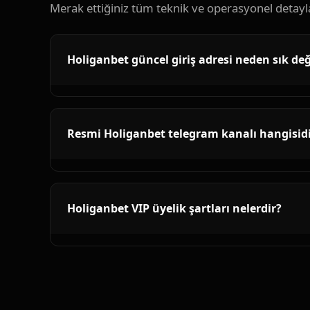
Merak ettiğiniz tüm teknik ve operasyonel detaylar
Holiganbet güncel giriş adresi neden sık değ
Ülkemizdeki regülasyonlar ve altyapı güncellem
güncellemelerine gitmektedir. 2026 yılı altyapı
Resmi Holiganbet telegram kanalı hangisid
Platformumuzun tek yetkili ve onaylı telegram 
etkinlikler ve anlık domain duyuruları yapılır.
Holiganbet VIP üyelik şartları nelerdir?
VIP statüsü, oyuncunun aylık aktivitesine göre 
kullanmanız yeterlidir.