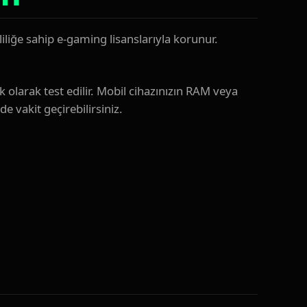
liğe sahip e-gaming lisanslarıyla korunur.
 olarak test edilir. Mobil cihazınızın RAM veya
 vakit geçirebilirsiniz.