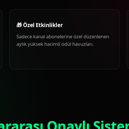
🎁 Özel Etkinlikler
Sadece kanal abonelerine özel düzenlenen
aylık yüksek hacimli ödül havuzları.
lararası Onaylı Sist