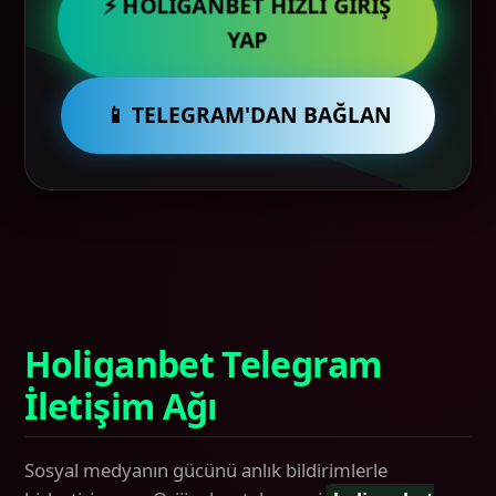
⚡ HOLIGANBET HIZLI GIRIŞ
YAP
📱 TELEGRAM'DAN BAĞLAN
Holiganbet Telegram
İletişim Ağı
Sosyal medyanın gücünü anlık bildirimlerle