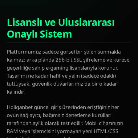
Lisanslı ve Uluslararası
Onaylı Sistem
Platformumuz sadece görsel bir şölen sunmakla
kalmaz; arka planda 256-bit SSL şifreleme ve küresel
geçerliliğe sahip e-gaming lisanslarıyla korunur.
Tasarımı ne kadar hafif ve yalın (sadece odaklı)
tuttuysak, güvenlik duvarlarımız da bir o kadar
kalındır.
Holiganbet güncel giriş üzerinden eriştiğiniz her
oyun sağlayıcı, bağımsız denetleme kurulları
tarafından aylık olarak test edilir. Mobil cihazınızın
RAM veya işlemcisini yormayan yeni HTML/CSS