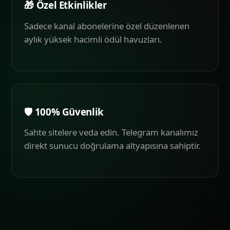
🎁 Özel Etkinlikler
Sadece kanal abonelerine özel düzenlenen
aylık yüksek hacimli ödül havuzları.
🛡️ 100% Güvenlik
Sahte sitelere veda edin. Telegram kanalımız
direkt sunucu doğrulama altyapısına sahiptir.