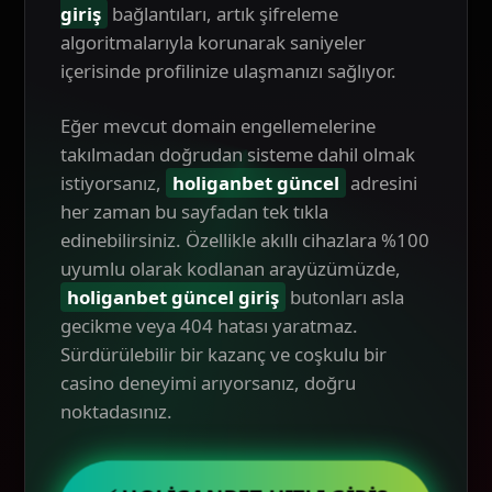
giriş
bağlantıları, artık şifreleme
algoritmalarıyla korunarak saniyeler
içerisinde profilinize ulaşmanızı sağlıyor.
Eğer mevcut domain engellemelerine
takılmadan doğrudan sisteme dahil olmak
istiyorsanız,
holiganbet güncel
adresini
her zaman bu sayfadan tek tıkla
edinebilirsiniz. Özellikle akıllı cihazlara %100
uyumlu olarak kodlanan arayüzümüzde,
holiganbet güncel giriş
butonları asla
gecikme veya 404 hatası yaratmaz.
Sürdürülebilir bir kazanç ve coşkulu bir
casino deneyimi arıyorsanız, doğru
noktadasınız.