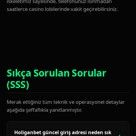
iskeletimiz sayesinde, telefonunuz ısınmadan
saatlerce casino lobilerinde vakit geçirebilirsiniz.
Sıkça Sorulan Sorular
(SSS)
Merak ettiğiniz tüm teknik ve operasyonel detaylar
aşağıda şeffaflıkla yanıtlanmıştır.
Holiganbet güncel giriş adresi neden sık