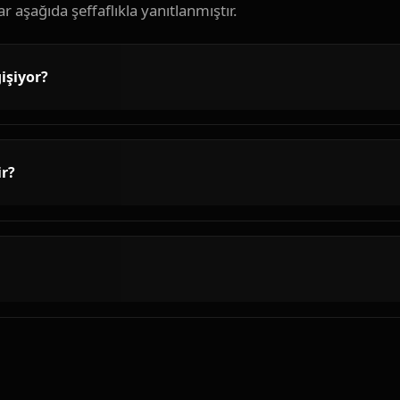
 aşağıda şeffaflıkla yanıtlanmıştır.
işiyor?
eleri nedeniyle Holiganbet giriş linkleri üyelerin kesintis
sı bu geçişleri saniyeler içinde tamamlar.
ir?
adresi sitemizdeki butonlar aracılığıyla erişebileceğiniz b
sistem tarafından otomatik atanır. Özel müşteri temsilcisi ve