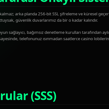
lmaz; arka planda 256-bit SSL şifreleme ve küresel geçerli
ttuysak, güvenlik duvarlarımız da bir o kadar kalındır.
oyun sağlayıcı, bağımsız denetleme kurulları tarafından aylık
yesinde, telefonunuz ısınmadan saatlerce casino lobilerinde
rular (SSS)