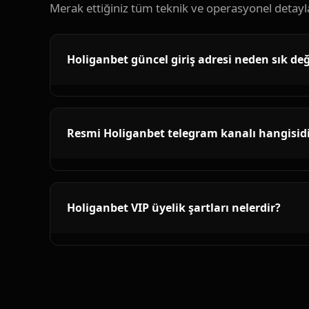
Merak ettiğiniz tüm teknik ve operasyonel detaylar
Holiganbet güncel giriş adresi neden sık değ
Ülkemizdeki regülasyonlar ve altyapı güncellem
güncellemelerine gitmektedir. 2026 yılı altyapı
Resmi Holiganbet telegram kanalı hangisid
Platformumuzun tek yetkili ve onaylı telegram 
etkinlikler ve anlık domain duyuruları yapılır.
Holiganbet VIP üyelik şartları nelerdir?
VIP statüsü, oyuncunun aylık aktivitesine göre 
kullanmanız yeterlidir.