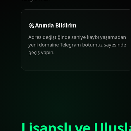
🚀 Anında Bildirim
Adres değiştiğinde saniye kaybı yaşamadan
yeni domaine Telegram botumuz sayesinde
geçiş yapın.
Lisanslı ve Ulus