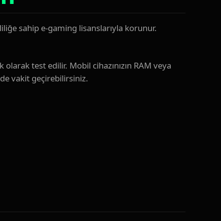
liğe sahip e-gaming lisanslarıyla korunur.
 olarak test edilir. Mobil cihazınızın RAM veya
 vakit geçirebilirsiniz.