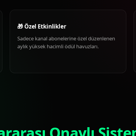
🎁 Özel Etkinlikler
Sadece kanal abonelerine özel düzenlenen
aylık yüksek hacimli ödül havuzları.
lararası Onaylı Sist