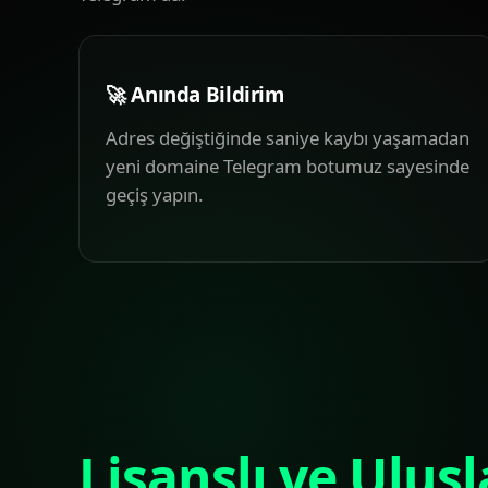
🚀 Anında Bildirim
Adres değiştiğinde saniye kaybı yaşamadan
yeni domaine Telegram botumuz sayesinde
geçiş yapın.
Lisanslı ve Ulus