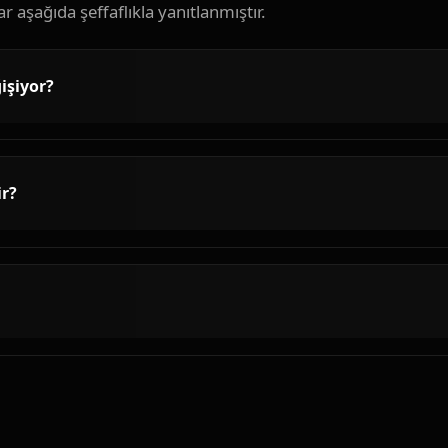
 aşağıda şeffaflıkla yanıtlanmıştır.
işiyor?
eleri nedeniyle Holiganbet giriş linkleri üyelerin kesintis
sı bu geçişleri saniyeler içinde tamamlar.
ir?
adresi sitemizdeki butonlar aracılığıyla erişebileceğiniz b
sistem tarafından otomatik atanır. Özel müşteri temsilcisi ve