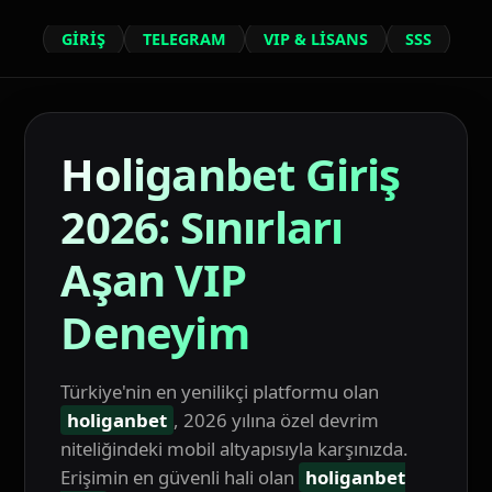
GIRIŞ
TELEGRAM
VIP & LISANS
SSS
Holiganbet Giriş
2026: Sınırları
Aşan VIP
Deneyim
Türkiye'nin en yenilikçi platformu olan
holiganbet
, 2026 yılına özel devrim
niteliğindeki mobil altyapısıyla karşınızda.
Erişimin en güvenli hali olan
holiganbet