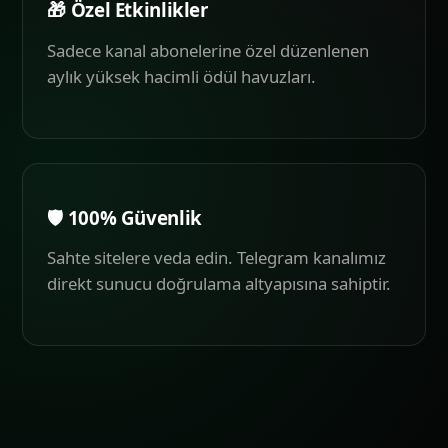
🎁 Özel Etkinlikler
Sadece kanal abonelerine özel düzenlenen
aylık yüksek hacimli ödül havuzları.
🛡️ 100% Güvenlik
Sahte sitelere veda edin. Telegram kanalımız
direkt sunucu doğrulama altyapısına sahiptir.