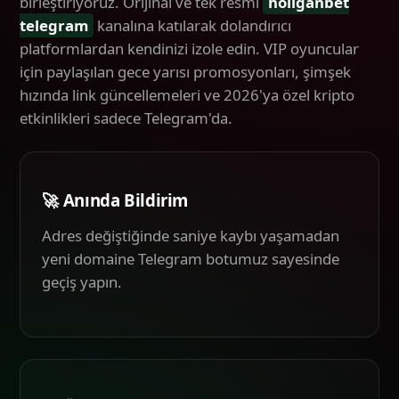
birleştiriyoruz. Orijinal ve tek resmi
holiganbet
telegram
kanalına katılarak dolandırıcı
platformlardan kendinizi izole edin. VIP oyuncular
için paylaşılan gece yarısı promosyonları, şimşek
hızında link güncellemeleri ve 2026'ya özel kripto
etkinlikleri sadece Telegram'da.
🚀 Anında Bildirim
Adres değiştiğinde saniye kaybı yaşamadan
yeni domaine Telegram botumuz sayesinde
geçiş yapın.