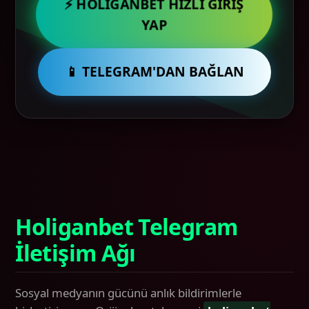
⚡ HOLIGANBET HIZLI GIRIŞ
YAP
📱 TELEGRAM'DAN BAĞLAN
Holiganbet Telegram
İletişim Ağı
Sosyal medyanın gücünü anlık bildirimlerle