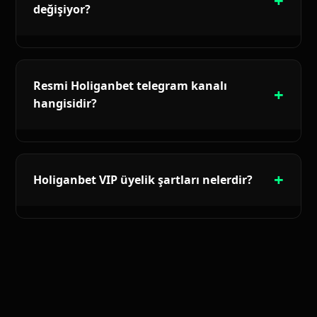
değişiyor?
Ülkemizdeki regülasyonlar ve altyapı
güncellemeleri nedeniyle Holiganbet giriş
Resmi Holiganbet telegram kanalı
linkleri üyelerin kesintisiz hizmet alabilmesi
hangisidir?
adına domain güncellemelerine gitmektedir.
2026 yılı altyapısı bu geçişleri saniyeler içinde
tamamlar.
Platformumuzun tek yetkili ve onaylı
telegram adresi sitemizdeki butonlar
Holiganbet VIP üyelik şartları nelerdir?
aracılığıyla erişebileceğiniz bağlantıdır.
Holiganbet telegram üzerinden özel etkinlikler
ve anlık domain duyuruları yapılır.
VIP statüsü, oyuncunun aylık aktivitesine göre
sistem tarafından otomatik atanır. Özel
müşteri temsilcisi ve esnek limitler için
hesabınızı aktif kullanmanız yeterlidir.