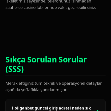
iskeletimiz sayesinde, telefonunuz ısınmadan
saatlerce casino lobilerinde vakit geçirebilirsiniz.
Sıkça Sorulan Sorular
(SSS)
Merak ettiğiniz tüm teknik ve operasyonel detaylar
aşağıda şeffaflıkla yanıtlanmıştır.
Holiganbet güncel giriş adresi neden sık