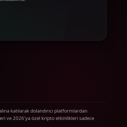
lına katılarak dolandırıcı platformlardan
ri ve 2026'ya özel kripto etkinlikleri sadece