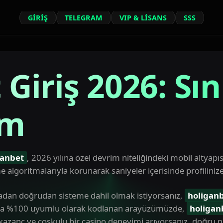
GIRIŞ
TELEGRAM
VIP & LISANS
SSS
Giriş 2026: Sın
im
ganbet
, 2026 yılına özel devrim niteliğindeki mobil altyapıs
me algoritmalarıyla korunarak saniyeler içerisinde profiliniz
dan doğrudan sisteme dahil olmak istiyorsanız,
holigan
ihazlara %100 uyumlu olarak kodlanan arayüzümüzde,
holigan
 kazanç ve coşkulu bir casino deneyimi arıyorsanız, doğru n