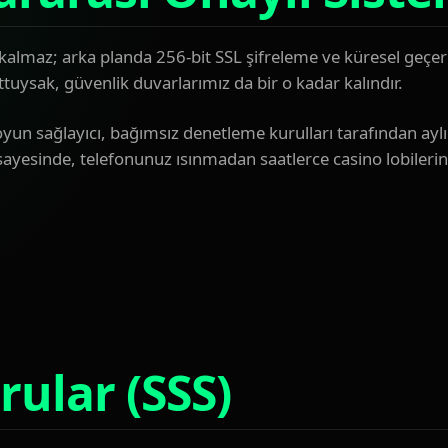
lmaz; arka planda 256-bit SSL şifreleme ve küresel geçerli
ttuysak, güvenlik duvarlarımız da bir o kadar kalındır.
oyun sağlayıcı, bağımsız denetleme kurulları tarafından aylık
yesinde, telefonunuz ısınmadan saatlerce casino lobilerinde
rular (SSS)