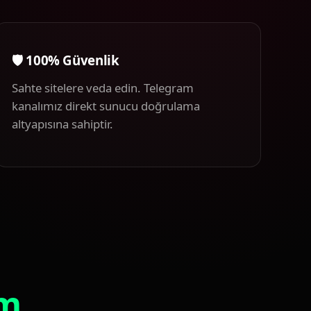
🛡️ 100% Güvenlik
Sahte sitelere veda edin. Telegram
kanalımız direkt sunucu doğrulama
altyapısına sahiptir.
em