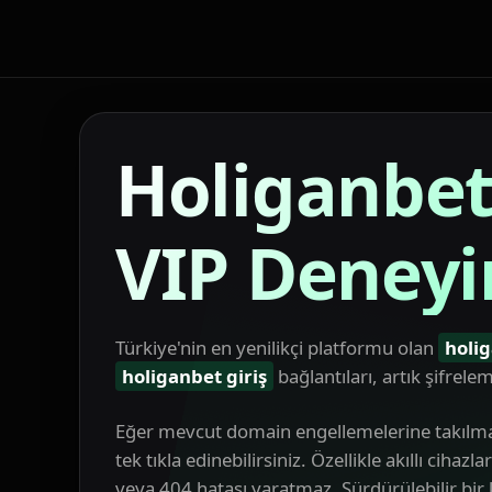
Holiganbet 
VIP Deney
Türkiye'nin en yenilikçi platformu olan
holi
holiganbet giriş
bağlantıları, artık şifrele
Eğer mevcut domain engellemelerine takılma
tek tıkla edinebilirsiniz. Özellikle akıllı c
veya 404 hatası yaratmaz. Sürdürülebilir bir