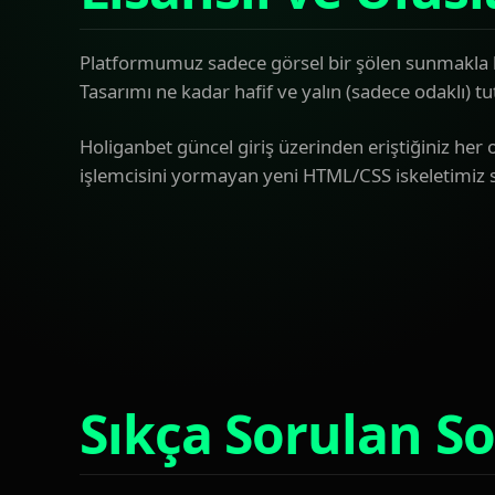
Platformumuz sadece görsel bir şölen sunmakla ka
Tasarımı ne kadar hafif ve yalın (sadece odaklı) tu
Holiganbet güncel giriş üzerinden eriştiğiniz her 
işlemcisini yormayan yeni HTML/CSS iskeletimiz sa
Sıkça Sorulan So