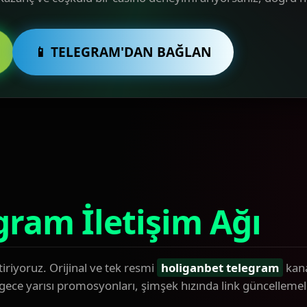
📱 TELEGRAM'DAN BAĞLAN
gram İletişim Ağı
iriyoruz. Orijinal ve tek resmi
holiganbet telegram
kana
n gece yarısı promosyonları, şimşek hızında link güncellemele