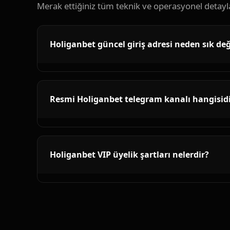
Merak ettiğiniz tüm teknik ve operasyonel detaylar
Holiganbet güncel giriş adresi neden sık değ
Ülkemizdeki regülasyonlar ve altyapı güncellem
güncellemelerine gitmektedir. 2026 yılı altyapı
Resmi Holiganbet telegram kanalı hangisid
Platformumuzun tek yetkili ve onaylı telegram 
etkinlikler ve anlık domain duyuruları yapılır.
Holiganbet VIP üyelik şartları nelerdir?
VIP statüsü, oyuncunun aylık aktivitesine göre 
kullanmanız yeterlidir.