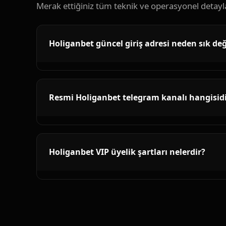
Merak ettiğiniz tüm teknik ve operasyonel detaylar
Holiganbet güncel giriş adresi neden sık değ
Ülkemizdeki regülasyonlar ve altyapı güncellem
güncellemelerine gitmektedir. 2026 yılı altyapı
Resmi Holiganbet telegram kanalı hangisid
Platformumuzun tek yetkili ve onaylı telegram 
etkinlikler ve anlık domain duyuruları yapılır.
Holiganbet VIP üyelik şartları nelerdir?
VIP statüsü, oyuncunun aylık aktivitesine göre 
kullanmanız yeterlidir.