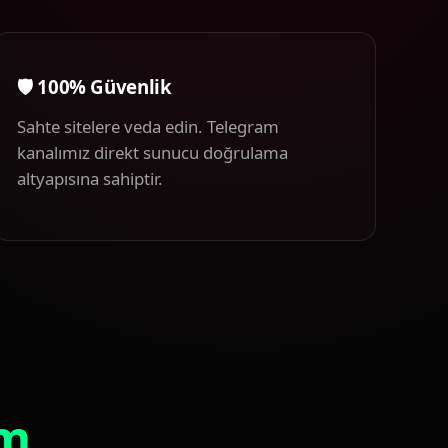
🛡️ 100% Güvenlik
Sahte sitelere veda edin. Telegram
kanalımız direkt sunucu doğrulama
altyapısına sahiptir.
em