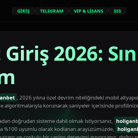
GIRIŞ
TELEGRAM
VIP & LISANS
SSS
Giriş 2026: Sın
im
ganbet
, 2026 yılına özel devrim niteliğindeki mobil altyapıs
me algoritmalarıyla korunarak saniyeler içerisinde profiliniz
dan doğrudan sisteme dahil olmak istiyorsanız,
holigan
ihazlara %100 uyumlu olarak kodlanan arayüzümüzde,
holigan
 kazanç ve coşkulu bir casino deneyimi arıyorsanız, doğru n