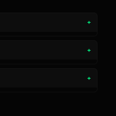
iz hizmet alabilmesi adına domain
ağlantıdır. Holiganbet telegram üzerinden özel
 esnek limitler için hesabınızı aktif