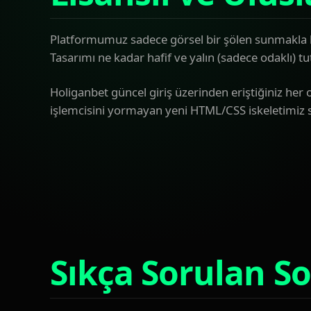
Platformumuz sadece görsel bir şölen sunmakla ka
Tasarımı ne kadar hafif ve yalın (sadece odaklı) tu
Holiganbet güncel giriş üzerinden eriştiğiniz her 
işlemcisini yormayan yeni HTML/CSS iskeletimiz sa
Sıkça Sorulan So