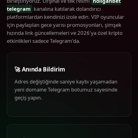
birleştiriyoruz. Orijinal ve tek resmi
holiganbet
telegram
kanalına katılarak dolandırıcı
platformlardan kendinizi izole edin. VIP oyuncular
için paylaşılan gece yarısı promosyonları, şimşek
hızında link güncellemeleri ve 2026'ya özel kripto
etkinlikleri sadece Telegram'da.
🚀 Anında Bildirim
Adres değiştiğinde saniye kaybı yaşamadan
yeni domaine Telegram botumuz sayesinde
geçiş yapın.