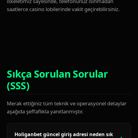
iskeletimiz sayesinde, telefonunuz ısınmadan
saatlerce casino lobilerinde vakit geçirebilirsiniz.
Sıkça Sorulan Sorular
(SSS)
Merak ettiğiniz tüm teknik ve operasyonel detaylar
aşağıda şeffaflıkla yanıtlanmıştır.
Holiganbet güncel giriş adresi neden sık