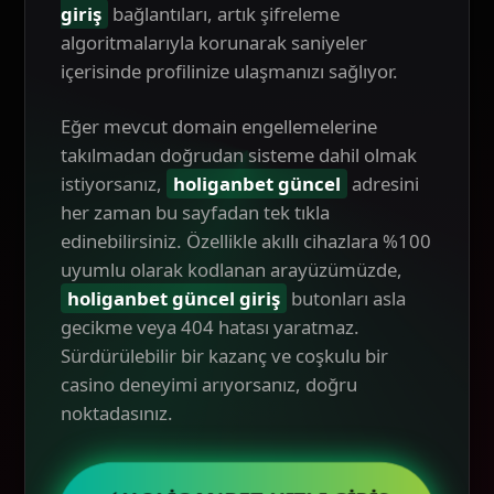
giriş
bağlantıları, artık şifreleme
algoritmalarıyla korunarak saniyeler
içerisinde profilinize ulaşmanızı sağlıyor.
Eğer mevcut domain engellemelerine
takılmadan doğrudan sisteme dahil olmak
istiyorsanız,
holiganbet güncel
adresini
her zaman bu sayfadan tek tıkla
edinebilirsiniz. Özellikle akıllı cihazlara %100
uyumlu olarak kodlanan arayüzümüzde,
holiganbet güncel giriş
butonları asla
gecikme veya 404 hatası yaratmaz.
Sürdürülebilir bir kazanç ve coşkulu bir
casino deneyimi arıyorsanız, doğru
noktadasınız.