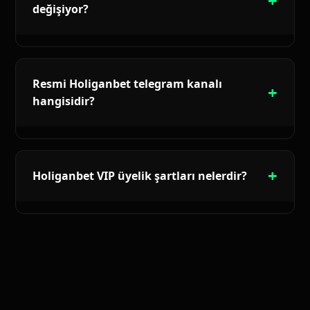
değişiyor?
Ülkemizdeki regülasyonlar ve altyapı
güncellemeleri nedeniyle Holiganbet giriş
Resmi Holiganbet telegram kanalı
linkleri üyelerin kesintisiz hizmet alabilmesi
hangisidir?
adına domain güncellemelerine gitmektedir.
2026 yılı altyapısı bu geçişleri saniyeler içinde
tamamlar.
Platformumuzun tek yetkili ve onaylı
telegram adresi sitemizdeki butonlar
Holiganbet VIP üyelik şartları nelerdir?
aracılığıyla erişebileceğiniz bağlantıdır.
Holiganbet telegram üzerinden özel etkinlikler
ve anlık domain duyuruları yapılır.
VIP statüsü, oyuncunun aylık aktivitesine göre
sistem tarafından otomatik atanır. Özel
müşteri temsilcisi ve esnek limitler için
hesabınızı aktif kullanmanız yeterlidir.