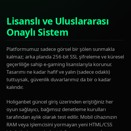
Lisanslı ve Uluslararası
Onaylı Sistem
Platformumuz sadece görsel bir şölen sunmakla
kalmaz; arka planda 256-bit SSL şifreleme ve küresel
geçerliliğe sahip e-gaming lisanslarıyla korunur.
Tasarımı ne kadar hafif ve yalın (sadece odaklı)
tuttuysak, güvenlik duvarlarımız da bir o kadar
kalındır.
Holiganbet güncel giriş üzerinden eriştiğiniz her
oyun sağlayıcı, bağımsız denetleme kurulları
tarafından aylık olarak test edilir. Mobil cihazınızın
RAM veya işlemcisini yormayan yeni HTML/CSS