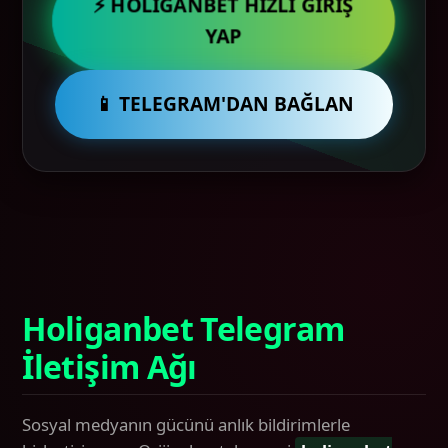
⚡ HOLIGANBET HIZLI GIRIŞ
YAP
📱 TELEGRAM'DAN BAĞLAN
Holiganbet Telegram
İletişim Ağı
Sosyal medyanın gücünü anlık bildirimlerle