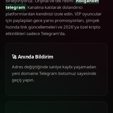
birleştiriyoruz. Orijinal ve tek resmi
holiganbet
telegram
kanalına katılarak dolandırıcı
platformlardan kendinizi izole edin. VIP oyuncular
için paylaşılan gece yarısı promosyonları, şimşek
hızında link güncellemeleri ve 2026'ya özel kripto
etkinlikleri sadece Telegram'da.
🚀 Anında Bildirim
Adres değiştiğinde saniye kaybı yaşamadan
yeni domaine Telegram botumuz sayesinde
geçiş yapın.