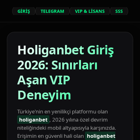
GIRIŞ
TELEGRAM
VIP & LISANS
SSS
Holiganbet Giriş
2026: Sınırları
Aşan VIP
Deneyim
Türkiye'nin en yenilikçi platformu olan
holiganbet
, 2026 yılına özel devrim
niteliğindeki mobil altyapısıyla karşınızda.
Erişimin en güvenli hali olan
holiganbet