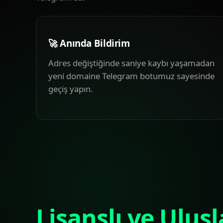
🚀 Anında Bildirim
Adres değiştiğinde saniye kaybı yaşamadan
yeni domaine Telegram botumuz sayesinde
geçiş yapın.
Lisanslı ve Ulus