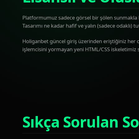
Platformumuz sadece görsel bir şölen sunmakla ka
Tasarımı ne kadar hafif ve yalın (sadece odaklı) tu
Holiganbet güncel giriş üzerinden eriştiğiniz her 
işlemcisini yormayan yeni HTML/CSS iskeletimiz sa
Sıkça Sorulan So