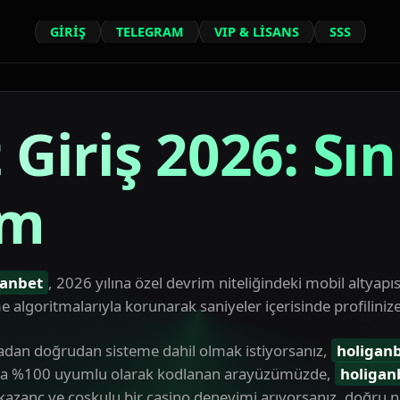
GIRIŞ
TELEGRAM
VIP & LISANS
SSS
Giriş 2026: Sın
im
ganbet
, 2026 yılına özel devrim niteliğindeki mobil altyapıs
me algoritmalarıyla korunarak saniyeler içerisinde profiliniz
dan doğrudan sisteme dahil olmak istiyorsanız,
holigan
ihazlara %100 uyumlu olarak kodlanan arayüzümüzde,
holigan
 kazanç ve coşkulu bir casino deneyimi arıyorsanız, doğru n