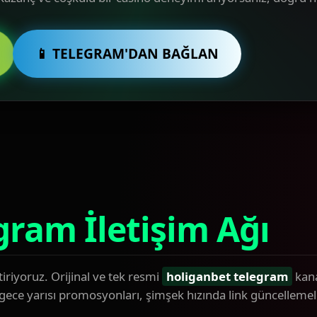
📱 TELEGRAM'DAN BAĞLAN
gram İletişim Ağı
iriyoruz. Orijinal ve tek resmi
holiganbet telegram
kana
n gece yarısı promosyonları, şimşek hızında link güncellemele