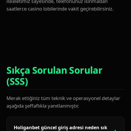
iskeletimiz sayesinde, telefonunuz ısınmadan
saatlerce casino lobilerinde vakit geçirebilirsiniz.
Sıkça Sorulan Sorular
(SSS)
Merak ettiğiniz tüm teknik ve operasyonel detaylar
aşağıda şeffaflıkla yanıtlanmıştır.
Holiganbet güncel giriş adresi neden sık