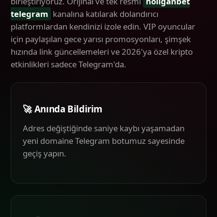
birleştiriyoruz. Orijinal ve tek resmi
holiganbet
telegram
kanalına katılarak dolandırıcı
platformlardan kendinizi izole edin. VIP oyuncular
için paylaşılan gece yarısı promosyonları, şimşek
hızında link güncellemeleri ve 2026'ya özel kripto
etkinlikleri sadece Telegram'da.
🚀 Anında Bildirim
Adres değiştiğinde saniye kaybı yaşamadan
yeni domaine Telegram botumuz sayesinde
geçiş yapın.