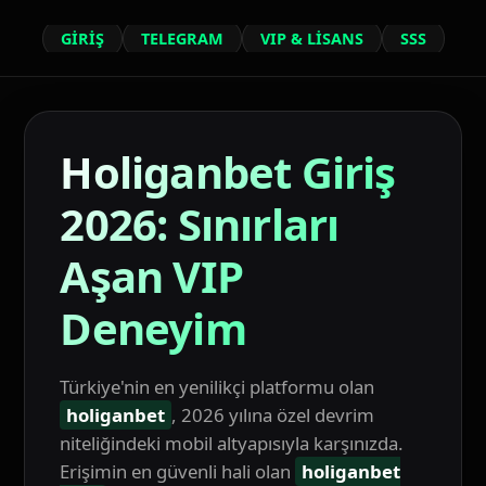
GIRIŞ
TELEGRAM
VIP & LISANS
SSS
Holiganbet Giriş
2026: Sınırları
Aşan VIP
Deneyim
Türkiye'nin en yenilikçi platformu olan
holiganbet
, 2026 yılına özel devrim
niteliğindeki mobil altyapısıyla karşınızda.
Erişimin en güvenli hali olan
holiganbet