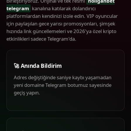
birleştiriyoruz. Orijinal ve tek resmi
holiganbet
telegram
kanalına katılarak dolandırıcı
platformlardan kendinizi izole edin. VIP oyuncular
için paylaşılan gece yarısı promosyonları, şimşek
hızında link güncellemeleri ve 2026'ya özel kripto
etkinlikleri sadece Telegram'da.
🚀 Anında Bildirim
Adres değiştiğinde saniye kaybı yaşamadan
yeni domaine Telegram botumuz sayesinde
geçiş yapın.