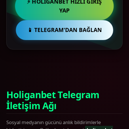
⚡ HOLIGANBET HIZLI GIRIŞ
YAP
📱 TELEGRAM'DAN BAĞLAN
Holiganbet Telegram
İletişim Ağı
Sosyal medyanın gücünü anlık bildirimlerle