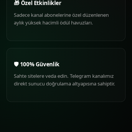
🎁 Özel Etkinlikler
Sadece kanal abonelerine özel düzenlenen
aylık yüksek hacimli ödül havuzları.
🛡️ 100% Güvenlik
Sahte sitelere veda edin. Telegram kanalımız
direkt sunucu doğrulama altyapısına sahiptir.