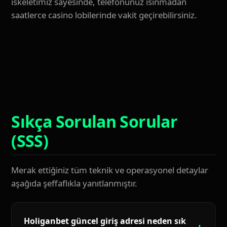
iskeletimiz sayesinde, telefonunuz ısınmadan
saatlerce casino lobilerinde vakit geçirebilirsiniz.
Sıkça Sorulan Sorular
(SSS)
Merak ettiğiniz tüm teknik ve operasyonel detaylar
aşağıda şeffaflıkla yanıtlanmıştır.
Holiganbet güncel giriş adresi neden sık