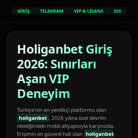
GIRIŞ
TELEGRAM
VIP & LISANS
SSS
Holiganbet Giriş
2026: Sınırları
Aşan VIP
Deneyim
Türkiye'nin en yenilikçi platformu olan
holiganbet
, 2026 yılına özel devrim
niteliğindeki mobil altyapısıyla karşınızda.
Erişimin en güvenli hali olan
holiganbet