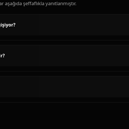
 aşağıda şeffaflıkla yanıtlanmıştır.
işiyor?
eleri nedeniyle Holiganbet giriş linkleri üyelerin kesintis
sı bu geçişleri saniyeler içinde tamamlar.
ir?
adresi sitemizdeki butonlar aracılığıyla erişebileceğiniz b
sistem tarafından otomatik atanır. Özel müşteri temsilcisi ve