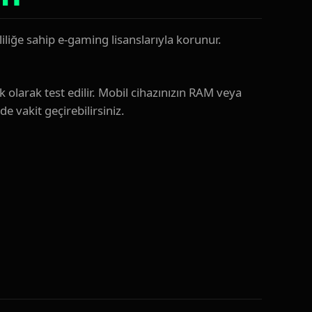
liğe sahip e-gaming lisanslarıyla korunur.
 olarak test edilir. Mobil cihazınızın RAM veya
 vakit geçirebilirsiniz.