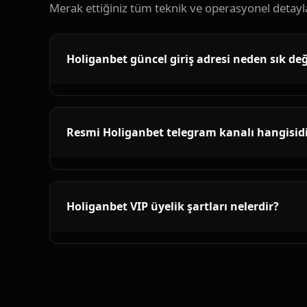
Merak ettiğiniz tüm teknik ve operasyonel detaylar
Holiganbet güncel giriş adresi neden sık değ
Ülkemizdeki regülasyonlar ve altyapı güncellem
güncellemelerine gitmektedir. 2026 yılı altyapı
Resmi Holiganbet telegram kanalı hangisid
Platformumuzun tek yetkili ve onaylı telegram 
etkinlikler ve anlık domain duyuruları yapılır.
Holiganbet VIP üyelik şartları nelerdir?
VIP statüsü, oyuncunun aylık aktivitesine göre 
kullanmanız yeterlidir.