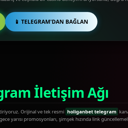
📱 TELEGRAM'DAN BAĞLAN
gram İletişim Ağı
iriyoruz. Orijinal ve tek resmi
holiganbet telegram
kana
n gece yarısı promosyonları, şimşek hızında link güncellemele