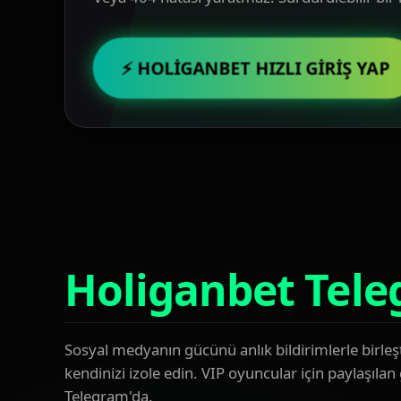
⚡ HOLIGANBET HIZLI GIRIŞ YAP
Holiganbet Tele
Sosyal medyanın gücünü anlık bildirimlerle birleşt
kendinizi izole edin. VIP oyuncular için paylaşıla
Telegram'da.