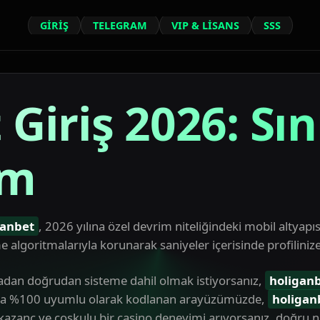
GIRIŞ
TELEGRAM
VIP & LISANS
SSS
Giriş 2026: Sın
im
ganbet
, 2026 yılına özel devrim niteliğindeki mobil altyapıs
me algoritmalarıyla korunarak saniyeler içerisinde profiliniz
dan doğrudan sisteme dahil olmak istiyorsanız,
holigan
ihazlara %100 uyumlu olarak kodlanan arayüzümüzde,
holigan
 kazanç ve coşkulu bir casino deneyimi arıyorsanız, doğru n