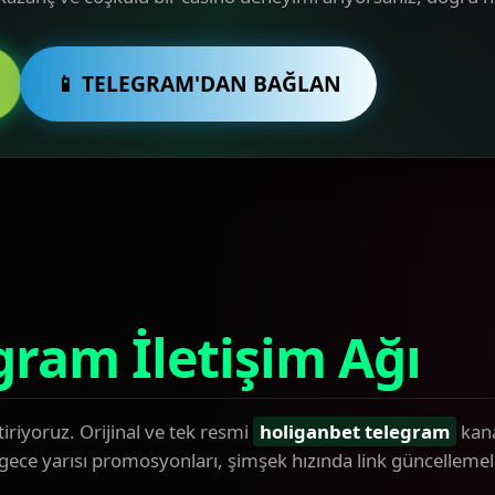
📱 TELEGRAM'DAN BAĞLAN
gram İletişim Ağı
iriyoruz. Orijinal ve tek resmi
holiganbet telegram
kana
n gece yarısı promosyonları, şimşek hızında link güncellemele