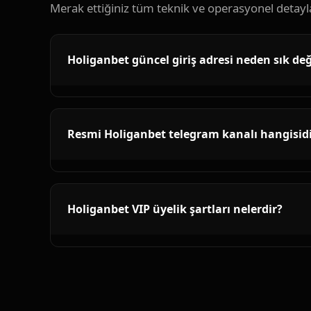
Merak ettiğiniz tüm teknik ve operasyonel detaylar
Holiganbet güncel giriş adresi neden sık değ
Ülkemizdeki regülasyonlar ve altyapı güncellem
güncellemelerine gitmektedir. 2026 yılı altyapı
Resmi Holiganbet telegram kanalı hangisid
Platformumuzun tek yetkili ve onaylı telegram 
etkinlikler ve anlık domain duyuruları yapılır.
Holiganbet VIP üyelik şartları nelerdir?
VIP statüsü, oyuncunun aylık aktivitesine göre 
kullanmanız yeterlidir.