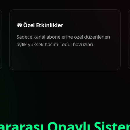
🎁 Özel Etkinlikler
Sadece kanal abonelerine özel düzenlenen
aylık yüksek hacimli ödül havuzları.
lararası Onaylı Sist