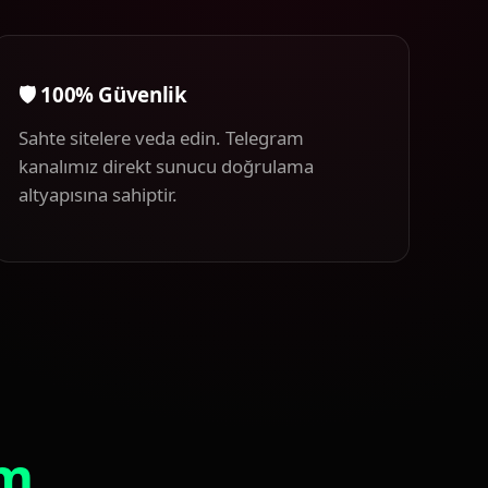
🛡️ 100% Güvenlik
Sahte sitelere veda edin. Telegram
kanalımız direkt sunucu doğrulama
altyapısına sahiptir.
em