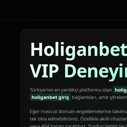
Holiganbet 
VIP Deney
Türkiye'nin en yenilikçi platformu olan
holi
holiganbet giriş
bağlantıları, artık şifrele
Eğer mevcut domain engellemelerine takılma
tek tıkla edinebilirsiniz. Özellikle akıllı c
veya 404 hatası yaratmaz. Sürdürülebilir bir